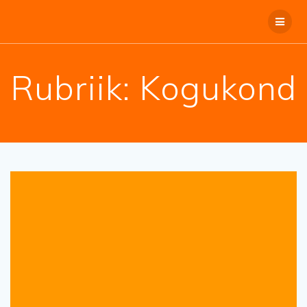
Skip
to
content
Rubriik:
Kogukond