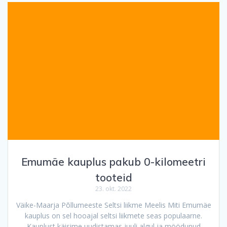
Emumäe kauplus pakub 0-kilomeetri
tooteid
23. okt. 2022
Väike-Maarja Põllumeeste Seltsi liikme Meelis Miti Emumäe
kauplus on sel hooajal seltsi liikmete seas populaarne.
Kauplust käisime uudistamas juuli algul ja möödunud