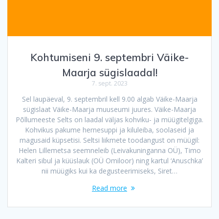
Kohtumiseni 9. septembri Väike-
Maarja sügislaadal!
7. sept. 2023
Sel laupäeval, 9. septembril kell 9.00 algab Väike-Maarja
sügislaat Väike-Maarja muuseumi juures. Väike-Maarja
Põllumeeste Selts on laadal väljas kohviku- ja müügitelgiga.
Kohvikus pakume hernesuppi ja kiluleiba, soolaseid ja
magusaid küpsetisi. Seltsi liikmete toodangust on müügil:
Helen Lillemetsa seemneleib (Leivakuninganna OÜ), Timo
Kalteri sibul ja küüslauk (OÜ Omiloor) ning kartul ‘Anuschka’
nii müügiks kui ka degusteerimiseks, Siret…
Read more