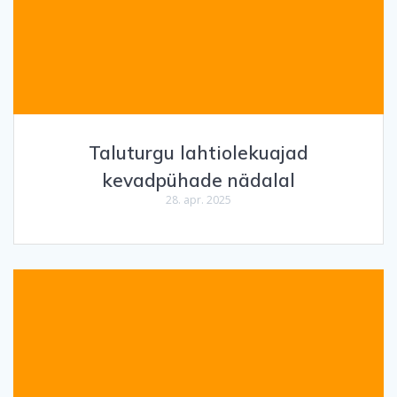
Taluturgu lahtiolekuajad
kevadpühade nädalal
28. apr. 2025