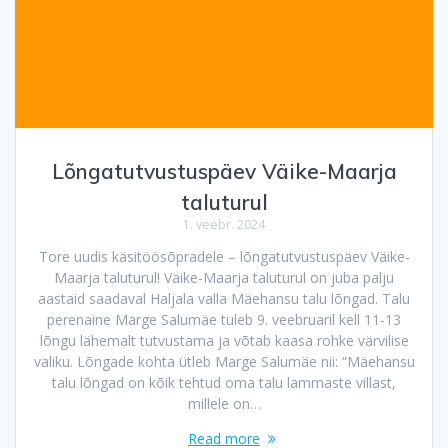
Lõngatutvustuspäev Väike-Maarja
taluturul
1. veebr. 2024
Tore uudis käsitöösõpradele – lõngatutvustuspäev Väike-
Maarja taluturul! Väike-Maarja taluturul on juba palju
aastaid saadaval Haljala valla Mäehansu talu lõngad. Talu
perenaine Marge Salumäe tuleb 9. veebruaril kell 11-13
lõngu lähemalt tutvustama ja võtab kaasa rohke värvilise
valiku. Lõngade kohta ütleb Marge Salumäe nii: “Mäehansu
talu lõngad on kõik tehtud oma talu lammaste villast,
millele on…
Read more