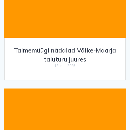
Taimemüügi nädalad Väike-Maarja
taluturu juures
13. mai 2025