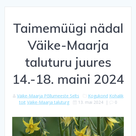
Taimemüügi nädal
Väike-Maarja
taluturu juures
14.-18. maini 2024
Väike-Maarja Põllumeeste Selts
Kogukond
Kohalik
toit
Väike-Maarja taluturg
13. mai 2024
|
0