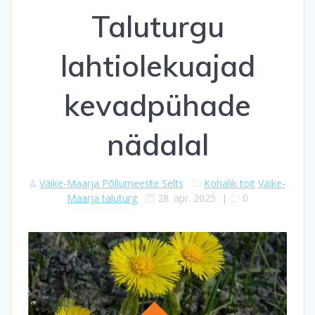
Taluturgu
lahtiolekuajad
kevadpühade
nädalal
Väike-Maarja Põllumeeste Selts
Kohalik toit
Väike-
Maarja taluturg
28. apr. 2025
|
0